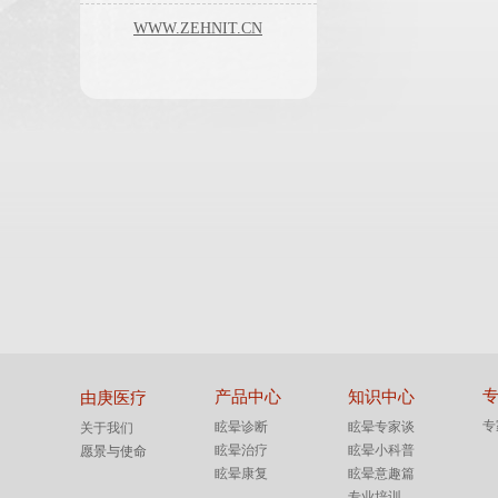
WWW.ZEHNIT.CN
产品中心
知识中心
由庚医疗
专
眩晕诊断
眩晕专家谈
关于我们
眩晕治疗
眩晕小科普
愿景与使命
眩晕康复
眩晕意趣篇
专业培训