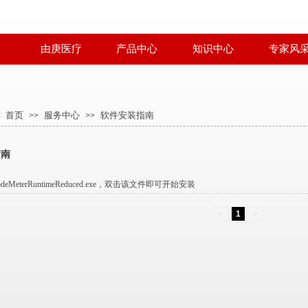
由庚医疗
产品中心
知识中心
专家风
：
首页
服务中心
软件安装指南
>>
>>
指南
deMeterRuntimeReduced.exe，双击该文件即可开始安装
<
1
>