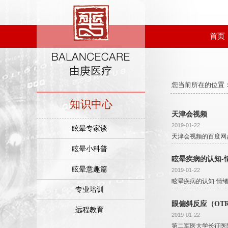
.
首页
您当前所在的位置
.
知识中心
天津会视频
2019-01-22
眩晕专家谈
天津会视频的百度网盘链接：ht
眩晕小科普
眩晕疾病的认知-
眩晕意趣篇
2019-01-22
眩晕疾病的认知-情绪
专业培训
眼偏斜反应（OTR
远程教育
2019-01-22
第二军医大学长征医