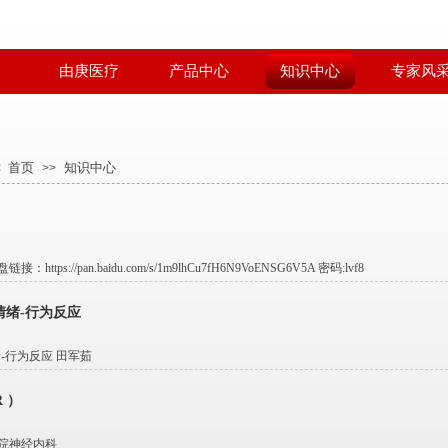
由庚医疗
产品中心
知识中心
专家风
：
首页
知识中心
>>
tps://pan.baidu.com/s/1m9lhCu7fH6N9VoENSG6V5A 密码:lvf8
情绪-行为反应
-行为反应 田军茹
 ）
院神经内科