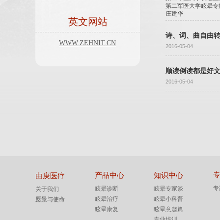
第二军医大学眩晕专
庄建华
英文网站
诗、词、曲自由
WWW.ZEHNIT.CN
2016-05-04
顺读倒读都是好
2016-05-04
产品中心
知识中心
由庚医疗
专
眩晕诊断
眩晕专家谈
关于我们
眩晕治疗
眩晕小科普
愿景与使命
眩晕康复
眩晕意趣篇
专业培训